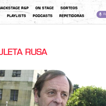
BACKSTAGE R&P
ON STAGE
SORTEOS
R
S
PLAYLISTS
PODCASTS
REPETIDORAS
ULETA RUSA