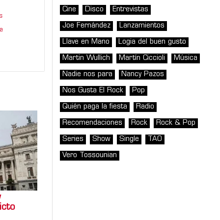
Cine
Disco
Entrevistas
s
Joe Fernández
Lanzamientos
a
Llave en Mano
Logia del buen gusto
Martin Wullich
Martín Ciccioli
Música
Nadie nos para
Nancy Pazos
Nos Gusta El Rock
Pop
Quién paga la fiesta
Radio
Recomendaciones
Rock
Rock & Pop
Series
Show
Single
TAO
Vero Tossounian
y
icto