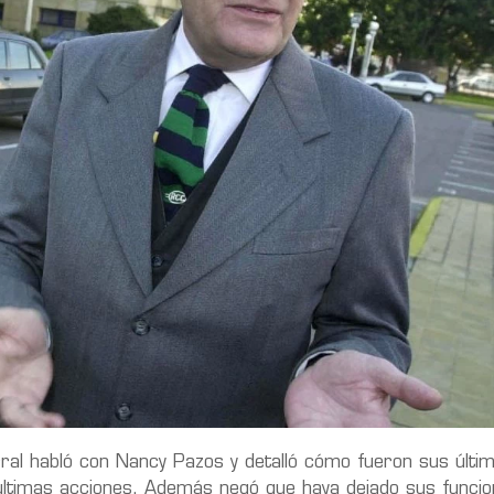
ral habló con Nancy Pazos y detalló cómo fueron sus últim
últimas acciones. Además negó que haya dejado sus funci