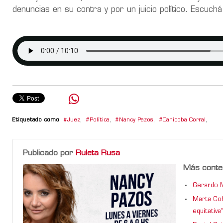
denuncias en su contra y por un juicio político. Escuch
Etiquetado como
Juez
,
Política
,
Nancy Pazos
,
Canicoba Corral
,
Publicado por
Ruleta Rusa
Más conte
Gerardo M
Marta Coh
equitativa