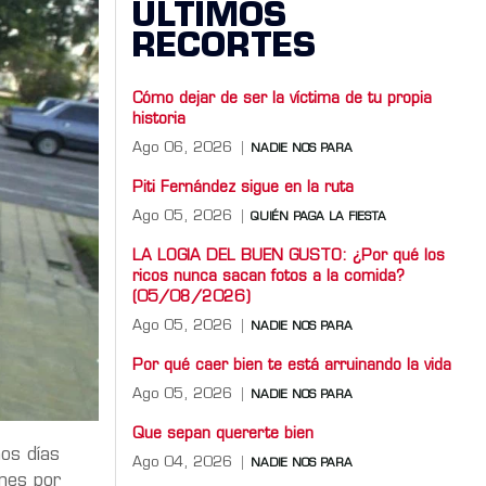
ÚLTIMOS
RECORTES
Cómo dejar de ser la víctima de tu propia
historia
Ago 06, 2026
NADIE NOS PARA
Piti Fernández sigue en la ruta
Ago 05, 2026
QUIÉN PAGA LA FIESTA
LA LOGIA DEL BUEN GUSTO: ¿Por qué los
ricos nunca sacan fotos a la comida?
(05/08/2026)
Ago 05, 2026
NADIE NOS PARA
Por qué caer bien te está arruinando la vida
Ago 05, 2026
NADIE NOS PARA
Que sepan quererte bien
os días
Ago 04, 2026
NADIE NOS PARA
ones por