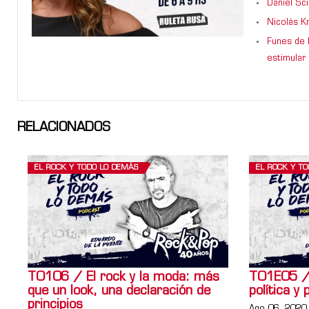
Daniel Sc
Nicolás K
Funes de 
estimular 
RELACIONADOS
EL ROCK Y TODO LO DEMÁS
EL ROCK Y T
T0106 / El rock y la moda: más
T01E05 / 
que un look, una declaración de
política y 
principios