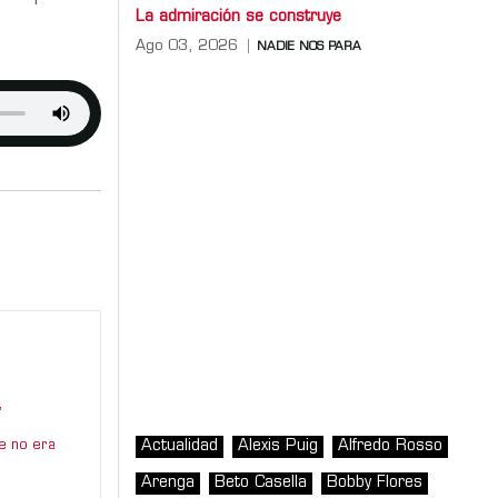
La admiración se construye
Ago 03, 2026
NADIE NOS PARA
”
Actualidad
Alexis Puig
Alfredo Rosso
e no era
Arenga
Beto Casella
Bobby Flores