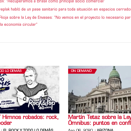
ioli: “Recuperamos a Brasil como principal socio comercial”
replak habló de un pase sanitario para toda situación en espacios cerrado
Rioja sobre la Ley de Envases: “No vemos en el proyecto lo necesario par
la economía circular”
ODO LO DEMÁS
ON DEMAND
Himnos robados: rock,
Martín Tetaz sobre la Le
poder
Ómnibus: puntos en confl