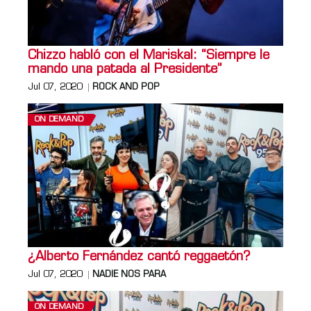
Chizzo habló con el Mariskal: “Siempre le
mando una patada al Presidente”
Jul 07, 2020
ROCK AND POP
ON DEMAND
¿Alberto Fernández cantó reggaetón?
Jul 07, 2020
NADIE NOS PARA
ON DEMAND