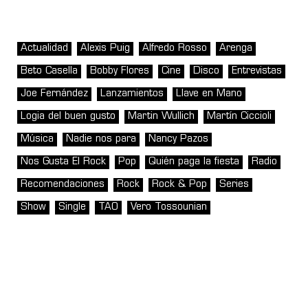
Actualidad
Alexis Puig
Alfredo Rosso
Arenga
Beto Casella
Bobby Flores
Cine
Disco
Entrevistas
Joe Fernández
Lanzamientos
Llave en Mano
Logia del buen gusto
Martin Wullich
Martín Ciccioli
Música
Nadie nos para
Nancy Pazos
Nos Gusta El Rock
Pop
Quién paga la fiesta
Radio
Recomendaciones
Rock
Rock & Pop
Series
Show
Single
TAO
Vero Tossounian