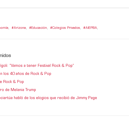
nomía
,
Arizona
,
Educación
,
Colegios Privados
,
AIEPBA
,
nidos
ígoli: “Vamos a tener Festival Rock & Pop”
en los 40 años de Rock & Pop
de Rock & Pop
ro de Melania Trump
ciartúa habló de los elogios que recibió de Jimmy Page