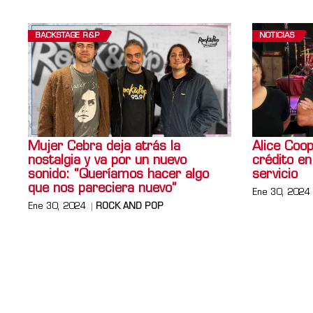
BACKSTAGE R&P
NOTICIAS
Mujer Cebra deja atrás la
Alice Coop
nostalgia y va por un nuevo
crédito en
sonido: “Queríamos hacer algo
servicio
que nos pareciera nuevo”
Ene 30, 2024
Ene 30, 2024
ROCK AND POP