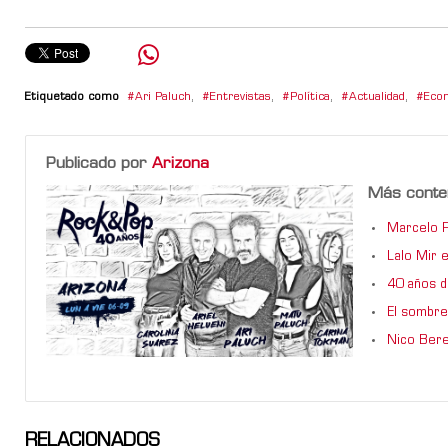
Etiquetado como
Ari Paluch
,
Entrevistas
,
Política
,
Actualidad
,
Eco
Publicado por
Arizona
Más conte
Marcelo F
Lalo Mir 
40 años 
El sombre
Nico Bere
RELACIONADOS