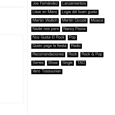
Joe Fernández
Lanzamientos
Llave en Mano
Logia del buen gusto
Martin Wullich
Martín Ciccioli
Música
Nadie nos para
Nancy Pazos
Nos Gusta El Rock
Pop
Quién paga la fiesta
Radio
Recomendaciones
Rock
Rock & Pop
Series
Show
Single
TAO
Vero Tossounian