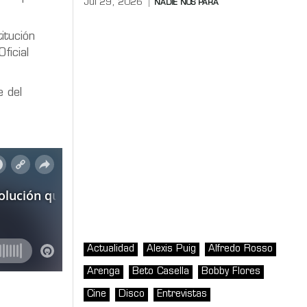
Jul 29, 2026
NADIE NOS PARA
itución
ficial
e del
Actualidad
Alexis Puig
Alfredo Rosso
Arenga
Beto Casella
Bobby Flores
Cine
Disco
Entrevistas