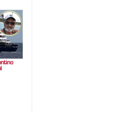
entino
l