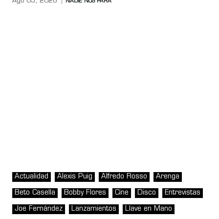
Ago 03, 2026
NADIE NOS PARA
Actualidad
Alexis Puig
Alfredo Rosso
Arenga
Beto Casella
Bobby Flores
Cine
Disco
Entrevistas
Joe Fernández
Lanzamientos
Llave en Mano