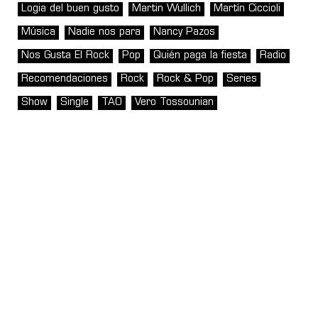
Logia del buen gusto
Martin Wullich
Martín Ciccioli
Música
Nadie nos para
Nancy Pazos
Nos Gusta El Rock
Pop
Quién paga la fiesta
Radio
Recomendaciones
Rock
Rock & Pop
Series
Show
Single
TAO
Vero Tossounian