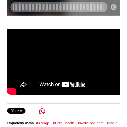
Etiquetado como
Arenga
,
Beto Casella
,
Nadie nos para
,
Radio
,