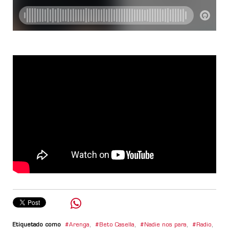
Etiquetado como
Arenga
,
Beto Casella
,
Nadie nos para
,
Radio
,