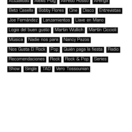
Actualidad
Alexis Puig
Alfredo Rosso
Arenga
Beto Casella
Bobby Flores
Cine
Disco
Entrevistas
Joe Fernández
Lanzamientos
Llave en Mano
Logia del buen gusto
Martin Wullich
Martín Ciccioli
Música
Nadie nos para
Nancy Pazos
Nos Gusta El Rock
Pop
Quién paga la fiesta
Radio
Recomendaciones
Rock
Rock & Pop
Series
Show
Single
TAO
Vero Tossounian