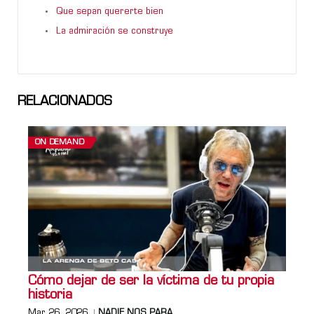
Que sepan quererte bien
La admiración se construye
RELACIONADOS
ON DEMAND
Cómo dejar de ser la víctima de tu propia
historia
Mar 26, 2026
NADIE NOS PARA