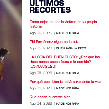
ÚLTIMOS
RECORTES
Cómo dejar de ser la víctima de tu propia
historia
Ago 06, 2026
NADIE NOS PARA
Piti Fernández sigue en la ruta
Ago 05, 2026
QUIÉN PAGA LA FIESTA
LA LOGIA DEL BUEN GUSTO: ¿Por qué los
ricos nunca sacan fotos a la comida?
(05/08/2026)
Ago 05, 2026
NADIE NOS PARA
Por qué caer bien te está arruinando la vida
Ago 05, 2026
NADIE NOS PARA
Que sepan quererte bien
Ago 04, 2026
NADIE NOS PARA