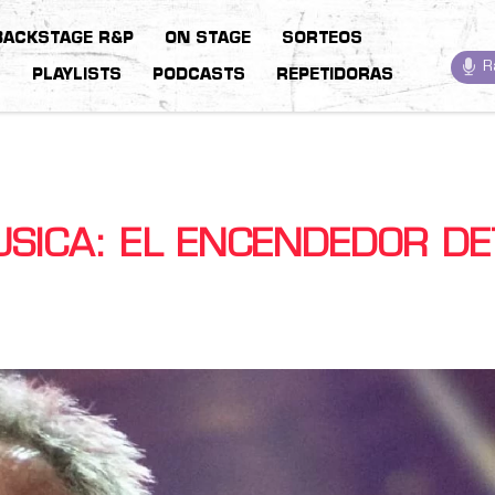
BACKSTAGE R&P
ON STAGE
SORTEOS
R
S
PLAYLISTS
PODCASTS
REPETIDORAS
USICA: EL ENCENDEDOR D