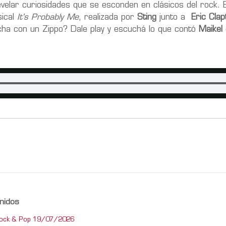
velar curiosidades que se esconden en clásicos del rock. 
sical
It's Probably Me
, realizada por
Sting
junto a
Eric Clap
echa con un Zippo? Dale play y escuchá lo que contó
Maikel
nidos
Rock & Pop 19/07/2026