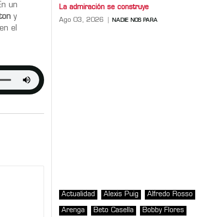
En un
La admiración se construye
ton
y
Ago 03, 2026
NADIE NOS PARA
en el
Actualidad
Alexis Puig
Alfredo Rosso
Arenga
Beto Casella
Bobby Flores