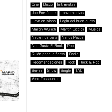
Cine
Disco
Entrevistas
Joe Fernández
Lanzamientos
Llave en Mano
Logia del buen gusto
Martin Wullich
Martín Ciccioli
Música
Nadie nos para
Nancy Pazos
Nos Gusta El Rock
Pop
Quién paga la fiesta
Radio
Recomendaciones
Rock
Rock & Pop
Series
Show
Single
TAO
Vero Tossounian