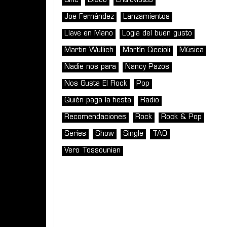
Cine
Disco
Entrevistas
Joe Fernández
Lanzamientos
Llave en Mano
Logia del buen gusto
Martin Wullich
Martín Ciccioli
Música
Nadie nos para
Nancy Pazos
Nos Gusta El Rock
Pop
Quién paga la fiesta
Radio
Recomendaciones
Rock
Rock & Pop
Series
Show
Single
TAO
Vero Tossounian