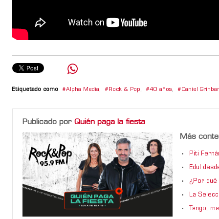
Etiquetado como
Alpha Media
,
Rock & Pop
,
40 años
,
Daniel Grinba
Publicado por
Quién paga la fiesta
Más conte
Piti Ferná
Edul desd
¿Por qué 
La Selecci
Tango, maf