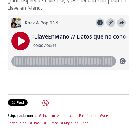
¿Qué esperás? Dale play y escuchá lo que pasó en
Llave en Mano.
Etiquetado como
Llave en Mano
,
Joe Fernández
,
Vero
Tossounian
,
Rock
,
Humor
,
Angel de Brito
,