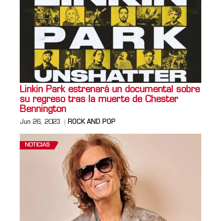
Linkin Park estrenará un documental sobre
su regreso tras la muerte de Chester
Bennington
Jun 26, 2023
ROCK AND POP
NOTICIAS