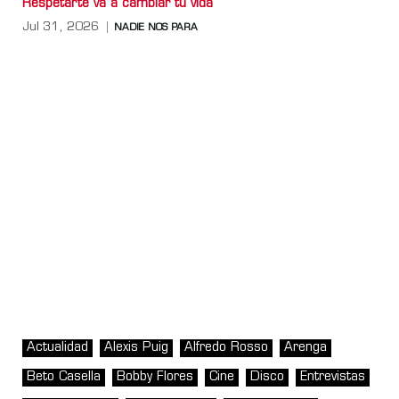
Respetarte va a cambiar tu vida
Jul 31, 2026
NADIE NOS PARA
Actualidad
Alexis Puig
Alfredo Rosso
Arenga
Beto Casella
Bobby Flores
Cine
Disco
Entrevistas