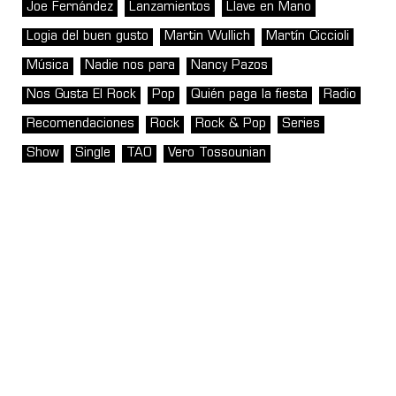
Joe Fernández
Lanzamientos
Llave en Mano
Logia del buen gusto
Martin Wullich
Martín Ciccioli
Música
Nadie nos para
Nancy Pazos
Nos Gusta El Rock
Pop
Quién paga la fiesta
Radio
Recomendaciones
Rock
Rock & Pop
Series
Show
Single
TAO
Vero Tossounian