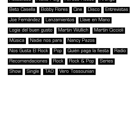
Beto Casella
Bobby Flores
Cine
Disco
Entrevistas
Joe Fernández
Lanzamientos
Llave en Mano
Logia del buen gusto
Martin Wullich
Martín Ciccioli
Música
Nadie nos para
Nancy Pazos
Nos Gusta El Rock
Pop
Quién paga la fiesta
Radio
Recomendaciones
Rock
Rock & Pop
Series
Show
Single
TAO
Vero Tossounian