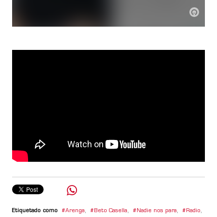
Etiquetado como
Arenga
,
Beto Casella
,
Nadie nos para
,
Radio
,