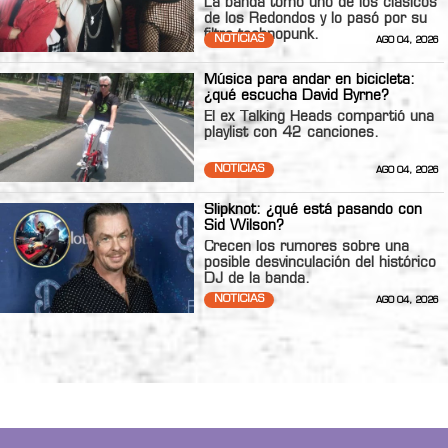
La banda tomó uno de los clásicos
de los Redondos y lo pasó por su
filtro technopunk.
NOTICIAS
AGO 04, 2026
Música para andar en bicicleta:
¿qué escucha David Byrne?
El ex Talking Heads compartió una
playlist con 42 canciones.
NOTICIAS
AGO 04, 2026
Slipknot: ¿qué está pasando con
Sid Wilson?
Crecen los rumores sobre una
posible desvinculación del histórico
DJ de la banda.
NOTICIAS
AGO 04, 2026