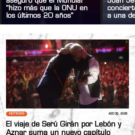
aseguró que el Mundial
Joan Je
“hizo más que la ONU en
concier
los últimos 20 años”
a una de
NOTICIAS
AGO 06, 2026
El viaje de Serú Girán por Lebón y
Aznar suma un nuevo capítulo