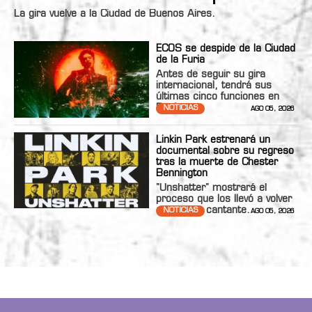
La gira vuelve a la Ciudad de Buenos Aires.
ECOS se despide de la Ciudad
de la Furia
Antes de seguir su gira
internacional, tendrá sus
últimas cinco funciones en
Bs.As.
NOTICIAS
AGO 05, 2026
Linkin Park estrenará un
documental sobre su regreso
tras la muerte de Chester
Bennington
"Unshatter" mostrará el
proceso que los llevó a volver
con nueva cantante.
NOTICIAS
AGO 05, 2026