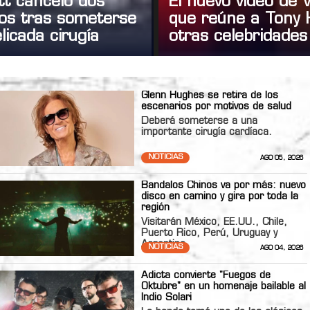
tt canceló dos
El nuevo video de
tos tras someterse
que reúne a Tony 
licada cirugía
otras celebridades
Glenn Hughes se retira de los
escenarios por motivos de salud
Deberá someterse a una
importante cirugía cardíaca.
NOTICIAS
AGO 05, 2026
Bandalos Chinos va por más: nuevo
disco en camino y gira por toda la
región
Visitarán México, EE.UU., Chile,
Puerto Rico, Perú, Uruguay y
Argentina
NOTICIAS
AGO 04, 2026
Adicta convierte "Fuegos de
Oktubre" en un homenaje bailable al
Indio Solari