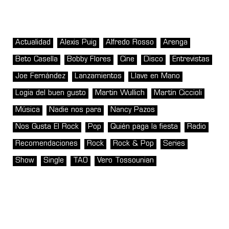
Actualidad
Alexis Puig
Alfredo Rosso
Arenga
Beto Casella
Bobby Flores
Cine
Disco
Entrevistas
Joe Fernández
Lanzamientos
Llave en Mano
Logia del buen gusto
Martin Wullich
Martín Ciccioli
Música
Nadie nos para
Nancy Pazos
Nos Gusta El Rock
Pop
Quién paga la fiesta
Radio
Recomendaciones
Rock
Rock & Pop
Series
Show
Single
TAO
Vero Tossounian