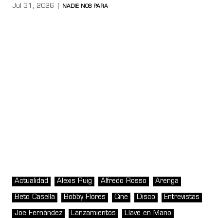
Jul 31, 2026
NADIE NOS PARA
Actualidad
Alexis Puig
Alfredo Rosso
Arenga
Beto Casella
Bobby Flores
Cine
Disco
Entrevistas
Joe Fernández
Lanzamientos
Llave en Mano