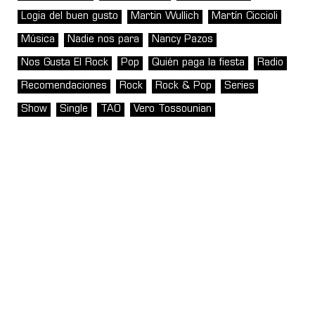
Logia del buen gusto
Martin Wullich
Martín Ciccioli
Música
Nadie nos para
Nancy Pazos
Nos Gusta El Rock
Pop
Quién paga la fiesta
Radio
Recomendaciones
Rock
Rock & Pop
Series
Show
Single
TAO
Vero Tossounian