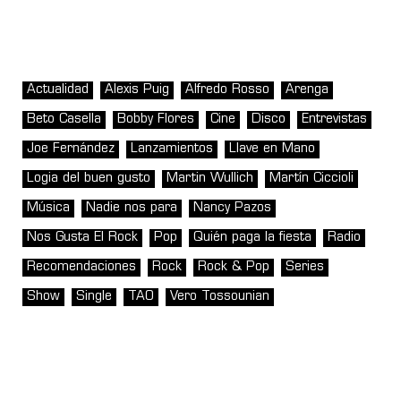
Actualidad
Alexis Puig
Alfredo Rosso
Arenga
Beto Casella
Bobby Flores
Cine
Disco
Entrevistas
Joe Fernández
Lanzamientos
Llave en Mano
Logia del buen gusto
Martin Wullich
Martín Ciccioli
Música
Nadie nos para
Nancy Pazos
Nos Gusta El Rock
Pop
Quién paga la fiesta
Radio
Recomendaciones
Rock
Rock & Pop
Series
Show
Single
TAO
Vero Tossounian