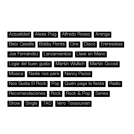
Actualidad
Alexis Puig
Alfredo Rosso
Arenga
Beto Casella
Bobby Flores
Cine
Disco
Entrevistas
Joe Fernández
Lanzamientos
Llave en Mano
Logia del buen gusto
Martin Wullich
Martín Ciccioli
Música
Nadie nos para
Nancy Pazos
Nos Gusta El Rock
Pop
Quién paga la fiesta
Radio
Recomendaciones
Rock
Rock & Pop
Series
Show
Single
TAO
Vero Tossounian