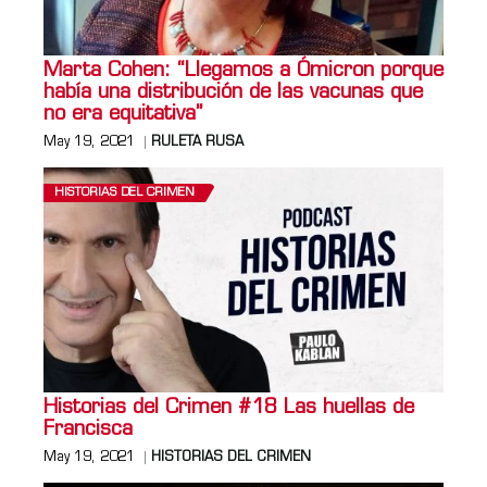
Marta Cohen: “Llegamos a Ómicron porque
había una distribución de las vacunas que
no era equitativa”
May 19, 2021
RULETA RUSA
HISTORIAS DEL CRIMEN
Historias del Crimen #18 Las huellas de
Francisca
May 19, 2021
HISTORIAS DEL CRIMEN