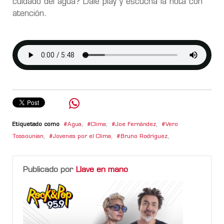
cuidado del agua? Dale play y escuchá la nota con
atención.
Etiquetado como
Agua
,
Clima
,
Joe Fernández
,
Vero
Tossounian
,
Jovenes por el Clima
,
Bruno Rodríguez
,
Publicado por
Llave en mano