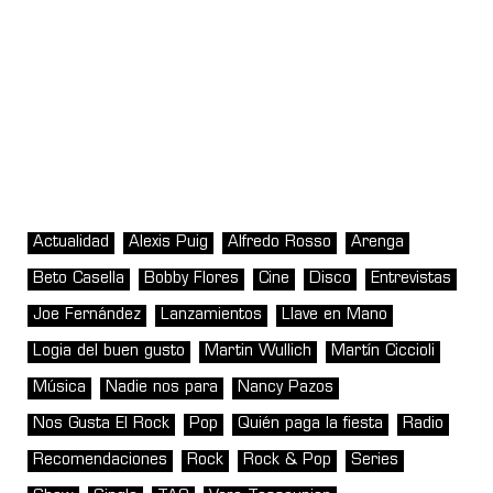
Actualidad
Alexis Puig
Alfredo Rosso
Arenga
Beto Casella
Bobby Flores
Cine
Disco
Entrevistas
Joe Fernández
Lanzamientos
Llave en Mano
Logia del buen gusto
Martin Wullich
Martín Ciccioli
Música
Nadie nos para
Nancy Pazos
Nos Gusta El Rock
Pop
Quién paga la fiesta
Radio
Recomendaciones
Rock
Rock & Pop
Series