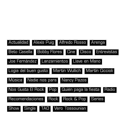
Actualidad
Alexis Puig
Alfredo Rosso
Arenga
Beto Casella
Bobby Flores
Cine
Disco
Entrevistas
Joe Fernández
Lanzamientos
Llave en Mano
Logia del buen gusto
Martin Wullich
Martín Ciccioli
Música
Nadie nos para
Nancy Pazos
Nos Gusta El Rock
Pop
Quién paga la fiesta
Radio
Recomendaciones
Rock
Rock & Pop
Series
Show
Single
TAO
Vero Tossounian