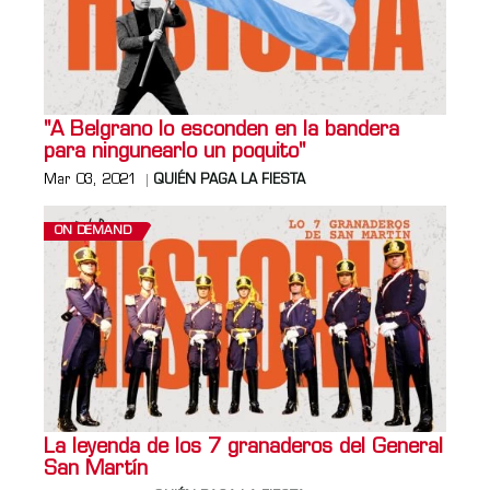
"A Belgrano lo esconden en la bandera
para ningunearlo un poquito"
Mar 03, 2021
QUIÉN PAGA LA FIESTA
ON DEMAND
La leyenda de los 7 granaderos del General
San Martín