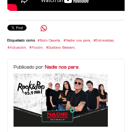
Etiquetado como
Beto Casella
,
Nadie nos para
,
Entrevistas
,
Actuación
,
Ficción
,
Gustavo Bassani
,
Publicado por
Nadie nos para