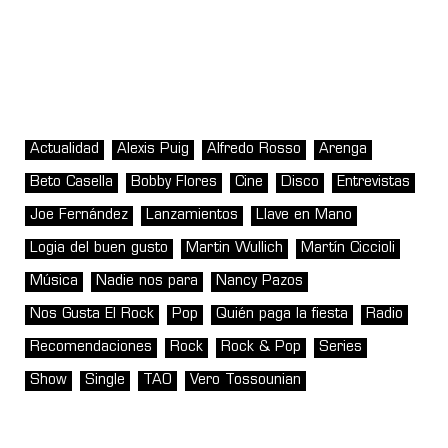
Actualidad
Alexis Puig
Alfredo Rosso
Arenga
Beto Casella
Bobby Flores
Cine
Disco
Entrevistas
Joe Fernández
Lanzamientos
Llave en Mano
Logia del buen gusto
Martin Wullich
Martín Ciccioli
Música
Nadie nos para
Nancy Pazos
Nos Gusta El Rock
Pop
Quién paga la fiesta
Radio
Recomendaciones
Rock
Rock & Pop
Series
Show
Single
TAO
Vero Tossounian