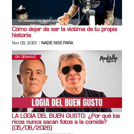
Cómo dejar de ser la víctima de tu propia
historia
Nov 09, 2023
NADIE NOS PARA
ON DEMAND
LA LOGIA DEL BUEN GUSTO: ¿Por qué los
ricos nunca sacan fotos a la comida?
(05/08/2026)