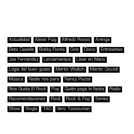
Actualidad
Alexis Puig
Alfredo Rosso
Arenga
Beto Casella
Bobby Flores
Cine
Disco
Entrevistas
Joe Fernández
Lanzamientos
Llave en Mano
Logia del buen gusto
Martin Wullich
Martín Ciccioli
Música
Nadie nos para
Nancy Pazos
Nos Gusta El Rock
Pop
Quién paga la fiesta
Radio
Recomendaciones
Rock
Rock & Pop
Series
Show
Single
TAO
Vero Tossounian