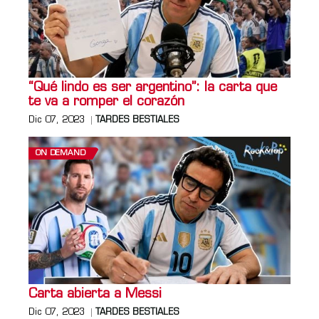
“Qué lindo es ser argentino”: la carta que
te va a romper el corazón
Dic 07, 2023
TARDES BESTIALES
ON DEMAND
Carta abierta a Messi
Dic 07, 2023
TARDES BESTIALES