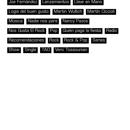
Joe Fernández
Lanzamientos
Llave en Mano
Logia del buen gusto
Martin Wullich
Martín Ciccioli
Música
Nadie nos para
Nancy Pazos
Nos Gusta El Rock
Pop
Quién paga la fiesta
Radio
Recomendaciones
Rock
Rock & Pop
Series
Show
Single
TAO
Vero Tossounian