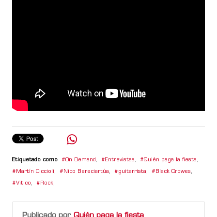
Etiquetado como
On Demand
,
Entrevistas
,
Quién paga la fiesta
,
Martín Ciccioli
,
Nico Bereciartúa
,
guitarrista
,
Black Crowes
,
Vitico
,
Rock
,
Publicado por
Quién paga la fiesta