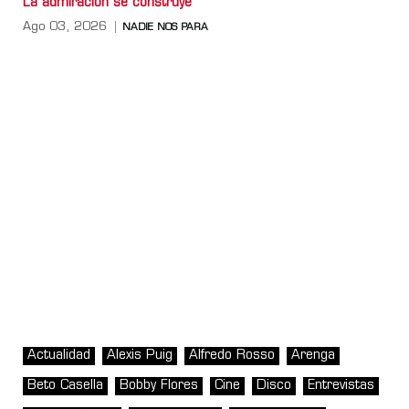
La admiración se construye
Ago 03, 2026
NADIE NOS PARA
Actualidad
Alexis Puig
Alfredo Rosso
Arenga
Beto Casella
Bobby Flores
Cine
Disco
Entrevistas