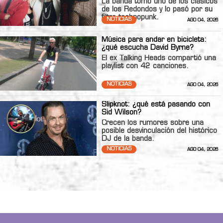
La banda tomó uno de los clásicos
de los Redondos y lo pasó por su
filtro technopunk.
NOTICIAS
AGO 04, 2026
Música para andar en bicicleta:
¿qué escucha David Byrne?
El ex Talking Heads compartió una
playlist con 42 canciones.
NOTICIAS
AGO 04, 2026
Slipknot: ¿qué está pasando con
Sid Wilson?
Crecen los rumores sobre una
posible desvinculación del histórico
DJ de la banda.
NOTICIAS
AGO 04, 2026