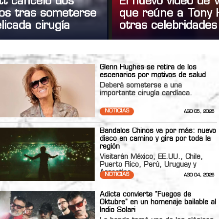
tt canceló dos
El nuevo video de
tos tras someterse
que reúne a Tony 
licada cirugía
otras celebridades
Glenn Hughes se retira de los
escenarios por motivos de salud
Deberá someterse a una
importante cirugía cardíaca.
NOTICIAS
AGO 05, 2026
Bandalos Chinos va por más: nuevo
disco en camino y gira por toda la
región
Visitarán México, EE.UU., Chile,
Puerto Rico, Perú, Uruguay y
Argentina
NOTICIAS
AGO 04, 2026
Adicta convierte "Fuegos de
Oktubre" en un homenaje bailable al
Indio Solari