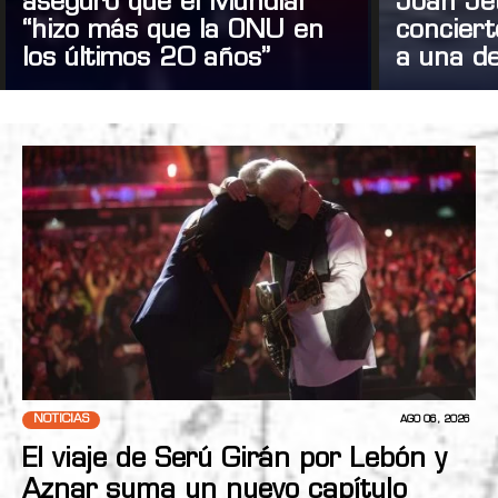
aseguró que el Mundial
Joan Je
“hizo más que la ONU en
concier
los últimos 20 años”
a una de
NOTICIAS
AGO 06, 2026
El viaje de Serú Girán por Lebón y
Aznar suma un nuevo capítulo