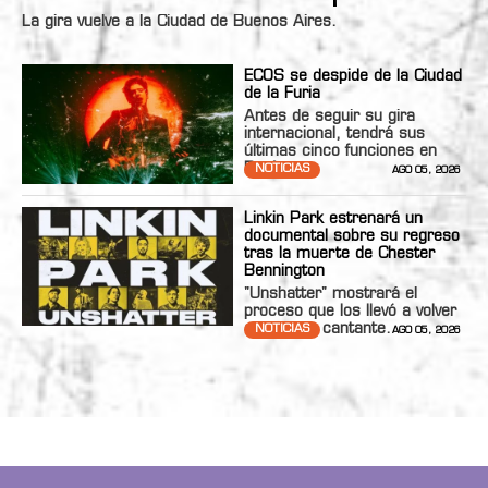
La gira vuelve a la Ciudad de Buenos Aires.
ECOS se despide de la Ciudad
de la Furia
Antes de seguir su gira
internacional, tendrá sus
últimas cinco funciones en
Bs.As.
NOTICIAS
AGO 05, 2026
Linkin Park estrenará un
documental sobre su regreso
tras la muerte de Chester
Bennington
"Unshatter" mostrará el
proceso que los llevó a volver
con nueva cantante.
NOTICIAS
AGO 05, 2026