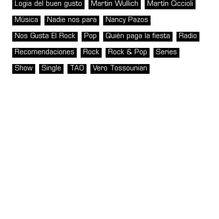
Logia del buen gusto
Martin Wullich
Martín Ciccioli
Música
Nadie nos para
Nancy Pazos
Nos Gusta El Rock
Pop
Quién paga la fiesta
Radio
Recomendaciones
Rock
Rock & Pop
Series
Show
Single
TAO
Vero Tossounian