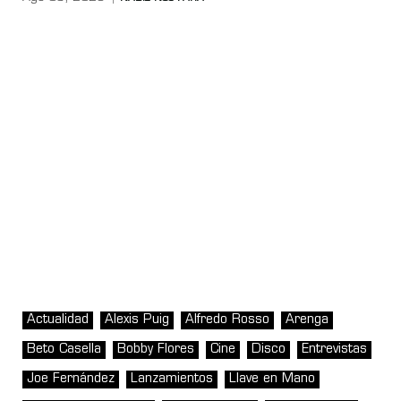
Actualidad
Alexis Puig
Alfredo Rosso
Arenga
Beto Casella
Bobby Flores
Cine
Disco
Entrevistas
Joe Fernández
Lanzamientos
Llave en Mano