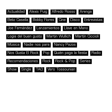
Actualidad
Alexis Puig
Alfredo Rosso
Arenga
Beto Casella
Bobby Flores
Cine
Disco
Entrevistas
Joe Fernández
Lanzamientos
Llave en Mano
Logia del buen gusto
Martin Wullich
Martín Ciccioli
Música
Nadie nos para
Nancy Pazos
Nos Gusta El Rock
Pop
Quién paga la fiesta
Radio
Recomendaciones
Rock
Rock & Pop
Series
Show
Single
TAO
Vero Tossounian