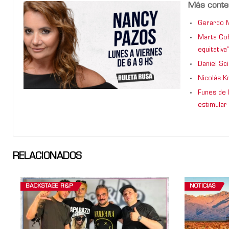
Más conte
Gerardo M
Marta Coh
equitativa
Daniel Sc
Nicolás K
Funes de 
estimular 
RELACIONADOS
BACKSTAGE R&P
NOTICIAS