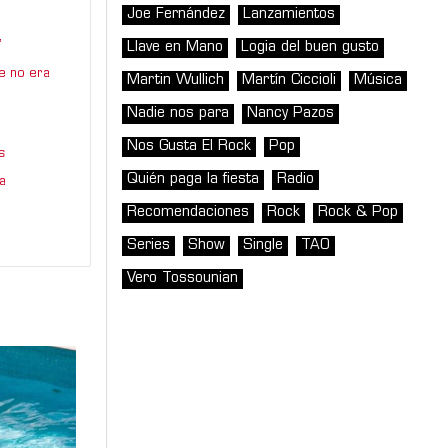
Joe Fernández
Lanzamientos
”
Llave en Mano
Logia del buen gusto
e no era
Martin Wullich
Martín Ciccioli
Música
Nadie nos para
Nancy Pazos
Nos Gusta El Rock
Pop
s
Quién paga la fiesta
Radio
a
Recomendaciones
Rock
Rock & Pop
Series
Show
Single
TAO
Vero Tossounian