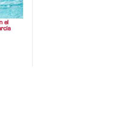
n el
arcía