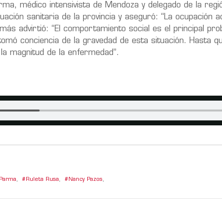
ma, médico intensivista de Mendoza y delegado de la regi
tuación sanitaria de la provincia y aseguró: “La ocupación a
más advirtió: “El comportamiento social es el principal pr
tomó conciencia de la gravedad de esta situación. Hasta qu
 la magnitud de la enfermedad”.
 Parma
,
Ruleta Rusa
,
Nancy Pazos
,