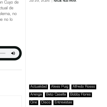
Jul 29, 2026
NADIE NOS PARA
ón Cuyo de
ctual de
oblema, no
e no lo
Actualidad
Alexis Puig
Alfredo Rosso
Arenga
Beto Casella
Bobby Flores
Cine
Disco
Entrevistas