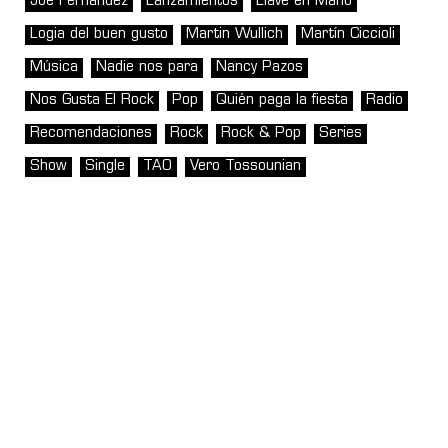
Joe Fernández
Lanzamientos
Llave en Mano
Logia del buen gusto
Martin Wullich
Martín Ciccioli
Música
Nadie nos para
Nancy Pazos
Nos Gusta El Rock
Pop
Quién paga la fiesta
Radio
Recomendaciones
Rock
Rock & Pop
Series
Show
Single
TAO
Vero Tossounian