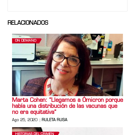
RELACIONADOS
ON DEMAND
Marta Cohen: “Llegamos a Ómicron porque
había una distribución de las vacunas que
no era equitativa”
Ago 25, 2020
RULETA RUSA
HISTORIAS DEL CRIMEN