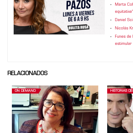
Marta Coh
equitativa
Daniel Sc
Nicolás K
Funes de 
estimular 
RELACIONADOS
ON DEMAND
HISTORIAS D