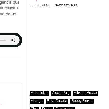
rgencia que
Jul 31, 2026
NADIE NOS PARA
fas hasta el
dad de un
Actualidad
Alexis Puig
Alfredo Rosso
Arenga
Beto Casella
Bobby Flores
”