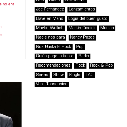
Cine
Disco
Entrevistas
e no era
Joe Fernández
Lanzamientos
Llave en Mano
Logia del buen gusto
s
Martin Wullich
Martín Ciccioli
Música
a
Nadie nos para
Nancy Pazos
Nos Gusta El Rock
Pop
Quién paga la fiesta
Radio
Recomendaciones
Rock
Rock & Pop
Series
Show
Single
TAO
Vero Tossounian