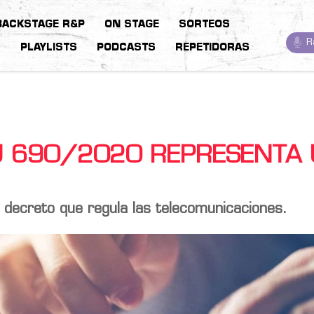
BACKSTAGE R&P
ON STAGE
SORTEOS
R
S
PLAYLISTS
PODCASTS
REPETIDORAS
NU 690/2020 REPRESENTA
al decreto que regula las telecomunicaciones.