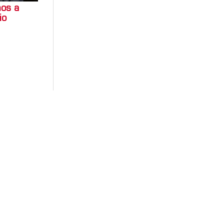
mos a
io