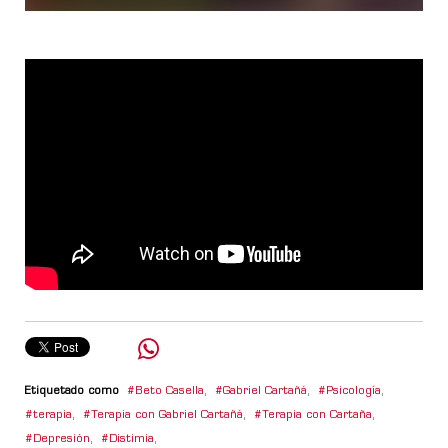
Etiquetado como
Beto Casella
,
Gabriel Cartañá
,
Psicología
,
terapia
,
Terapia con Gabriel Cartañá
,
Terapia con Cartaña
,
Depresión
,
Distimia
,