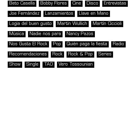
Beto Casella
Bobby Flores
Cine
Disco
Entrevistas
Joe Fernández
Lanzamientos
Llave en Mano
Logia del buen gusto
Martin Wullich
Martín Ciccioli
Música
Nadie nos para
Nancy Pazos
Nos Gusta El Rock
Pop
Quién paga la fiesta
Radio
Recomendaciones
Rock
Rock & Pop
Series
Show
Single
TAO
Vero Tossounian