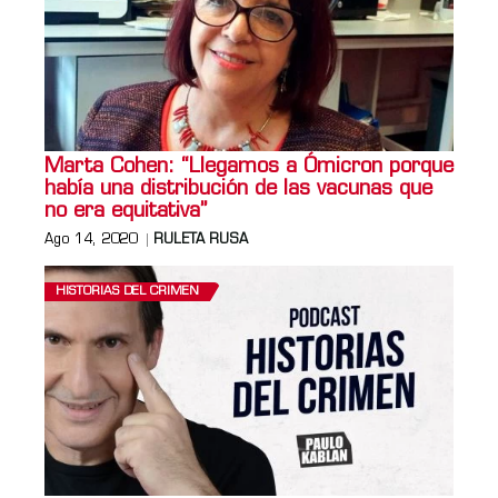
Marta Cohen: “Llegamos a Ómicron porque
había una distribución de las vacunas que
no era equitativa”
Ago 14, 2020
RULETA RUSA
HISTORIAS DEL CRIMEN