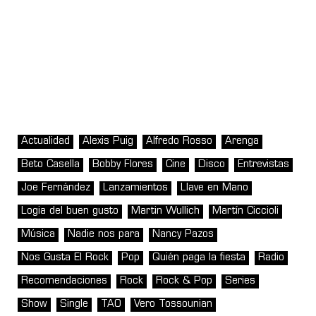
Actualidad
Alexis Puig
Alfredo Rosso
Arenga
Beto Casella
Bobby Flores
Cine
Disco
Entrevistas
Joe Fernández
Lanzamientos
Llave en Mano
Logia del buen gusto
Martin Wullich
Martín Ciccioli
Música
Nadie nos para
Nancy Pazos
Nos Gusta El Rock
Pop
Quién paga la fiesta
Radio
Recomendaciones
Rock
Rock & Pop
Series
Show
Single
TAO
Vero Tossounian