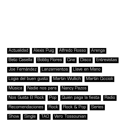
Actualidad
Alexis Puig
Alfredo Rosso
Arenga
Beto Casella
Bobby Flores
Cine
Disco
Entrevistas
Joe Fernández
Lanzamientos
Llave en Mano
Logia del buen gusto
Martin Wullich
Martín Ciccioli
Música
Nadie nos para
Nancy Pazos
Nos Gusta El Rock
Pop
Quién paga la fiesta
Radio
Recomendaciones
Rock
Rock & Pop
Series
Show
Single
TAO
Vero Tossounian