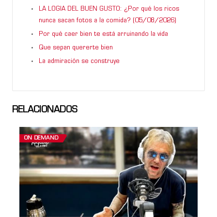
LA LOGIA DEL BUEN GUSTO: ¿Por qué los ricos
nunca sacan fotos a la comida? (05/08/2026)
Por qué caer bien te está arruinando la vida
Que sepan quererte bien
La admiración se construye
RELACIONADOS
ON DEMAND