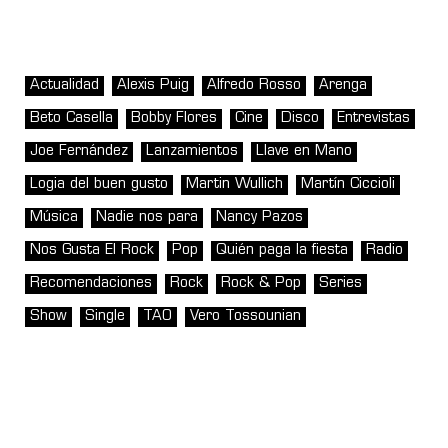
Actualidad
Alexis Puig
Alfredo Rosso
Arenga
Beto Casella
Bobby Flores
Cine
Disco
Entrevistas
Joe Fernández
Lanzamientos
Llave en Mano
Logia del buen gusto
Martin Wullich
Martín Ciccioli
Música
Nadie nos para
Nancy Pazos
Nos Gusta El Rock
Pop
Quién paga la fiesta
Radio
Recomendaciones
Rock
Rock & Pop
Series
Show
Single
TAO
Vero Tossounian