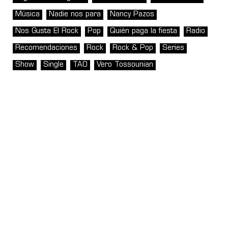
Música
Nadie nos para
Nancy Pazos
Nos Gusta El Rock
Pop
Quién paga la fiesta
Radio
Recomendaciones
Rock
Rock & Pop
Series
Show
Single
TAO
Vero Tossounian