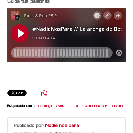
Cuidá tus palabras
Etiquetado como
Arenga
,
Beto Casella
,
Nadie nos para
,
Radio
,
Publicado por
Nadie nos para