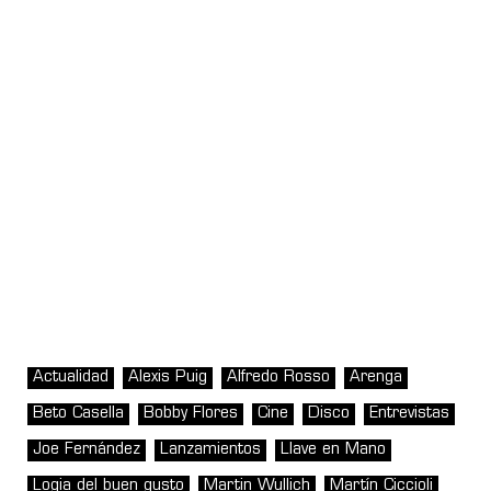
Actualidad
Alexis Puig
Alfredo Rosso
Arenga
Beto Casella
Bobby Flores
Cine
Disco
Entrevistas
Joe Fernández
Lanzamientos
Llave en Mano
Logia del buen gusto
Martin Wullich
Martín Ciccioli