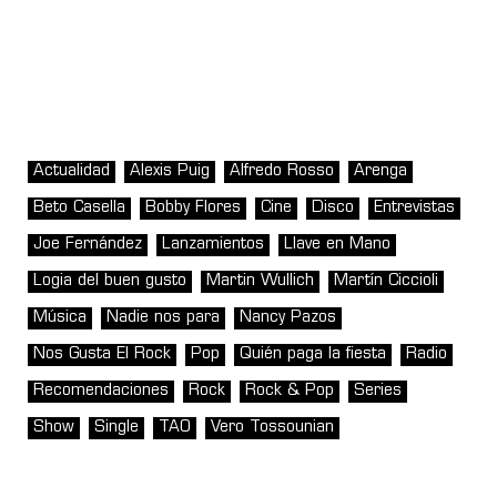
Actualidad
Alexis Puig
Alfredo Rosso
Arenga
Beto Casella
Bobby Flores
Cine
Disco
Entrevistas
Joe Fernández
Lanzamientos
Llave en Mano
Logia del buen gusto
Martin Wullich
Martín Ciccioli
Música
Nadie nos para
Nancy Pazos
Nos Gusta El Rock
Pop
Quién paga la fiesta
Radio
Recomendaciones
Rock
Rock & Pop
Series
Show
Single
TAO
Vero Tossounian