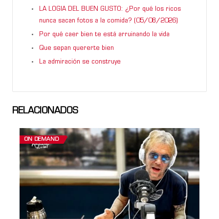
LA LOGIA DEL BUEN GUSTO: ¿Por qué los ricos
nunca sacan fotos a la comida? (05/08/2026)
Por qué caer bien te está arruinando la vida
Que sepan quererte bien
La admiración se construye
RELACIONADOS
ON DEMAND