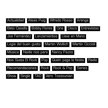
Actualidad
Alexis Puig
Alfredo Rosso
Arenga
Beto Casella
Bobby Flores
Cine
Disco
Entrevistas
Joe Fernández
Lanzamientos
Llave en Mano
Logia del buen gusto
Martin Wullich
Martín Ciccioli
Música
Nadie nos para
Nancy Pazos
Nos Gusta El Rock
Pop
Quién paga la fiesta
Radio
Recomendaciones
Rock
Rock & Pop
Series
Show
Single
TAO
Vero Tossounian