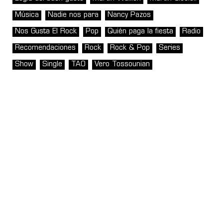
Música
Nadie nos para
Nancy Pazos
Nos Gusta El Rock
Pop
Quién paga la fiesta
Radio
Recomendaciones
Rock
Rock & Pop
Series
Show
Single
TAO
Vero Tossounian