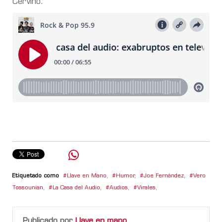
Cerviño.
Etiquetado como
Llave en Mano
,
Humor
,
Joe Fernández
,
Vero
Tossounian
,
La Casa del Audio
,
Audios
,
Virales
,
Publicado por
Llave en mano