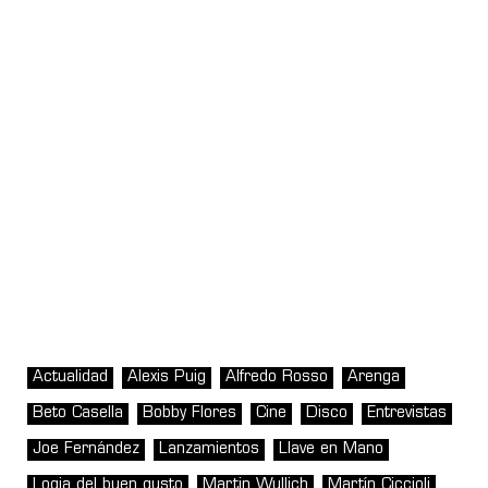
Actualidad
Alexis Puig
Alfredo Rosso
Arenga
Beto Casella
Bobby Flores
Cine
Disco
Entrevistas
Joe Fernández
Lanzamientos
Llave en Mano
Logia del buen gusto
Martin Wullich
Martín Ciccioli