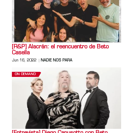
[R&P] Alacrán: el reencuentro de Beto
Casella
Jun 16, 2022
NADIE NOS PARA
ON DEMAND