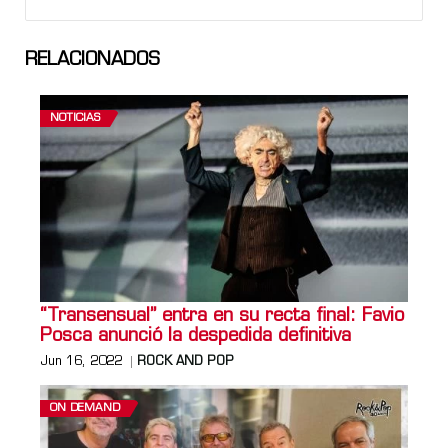
RELACIONADOS
NOTICIAS
“Transensual” entra en su recta final: Favio
Posca anunció la despedida definitiva
Jun 16, 2022
ROCK AND POP
ON DEMAND