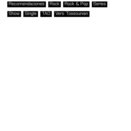
Recomendaciones
Rock
Rock & Pop
Series
Show
Single
TAO
Vero Tossounian