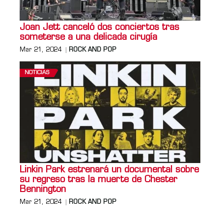
Joan Jett canceló dos conciertos tras
someterse a una delicada cirugía
Mar 21, 2024
ROCK AND POP
NOTICIAS
Linkin Park estrenará un documental sobre
su regreso tras la muerte de Chester
Bennington
Mar 21, 2024
ROCK AND POP