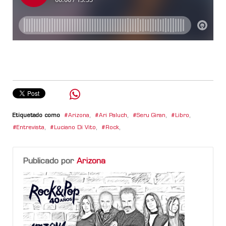
Etiquetado como
Arizona
,
Ari Paluch
,
Seru Giran
,
Libro
,
Entrevista
,
Luciano Di Vito
,
Rock
,
Publicado por
Arizona