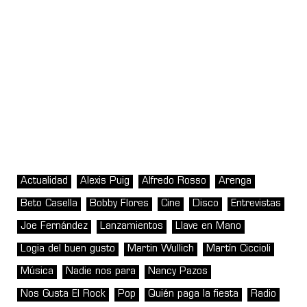
Actualidad
Alexis Puig
Alfredo Rosso
Arenga
Beto Casella
Bobby Flores
Cine
Disco
Entrevistas
Joe Fernández
Lanzamientos
Llave en Mano
Logia del buen gusto
Martin Wullich
Martín Ciccioli
Música
Nadie nos para
Nancy Pazos
Nos Gusta El Rock
Pop
Quién paga la fiesta
Radio