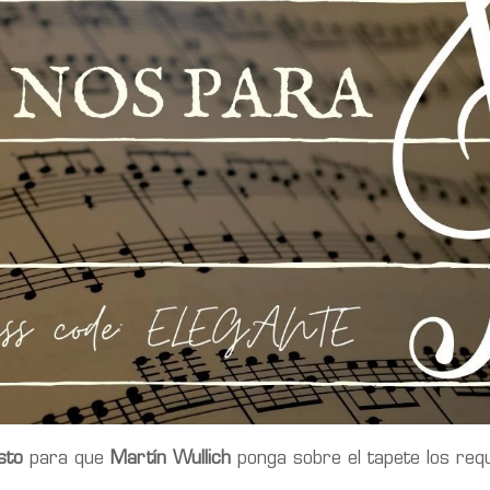
sto
para que
Martín Wullich
ponga sobre el tapete los requ