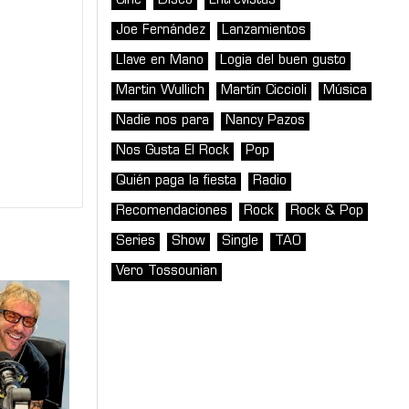
Cine
Disco
Entrevistas
Joe Fernández
Lanzamientos
Llave en Mano
Logia del buen gusto
Martin Wullich
Martín Ciccioli
Música
Nadie nos para
Nancy Pazos
Nos Gusta El Rock
Pop
Quién paga la fiesta
Radio
Recomendaciones
Rock
Rock & Pop
Series
Show
Single
TAO
Vero Tossounian