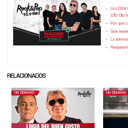
LA LOGIA 
(05/08/2
Por qué ca
Que sepan
La admira
Respetart
RELACIONADOS
ON DEMAND
ON DEMAND