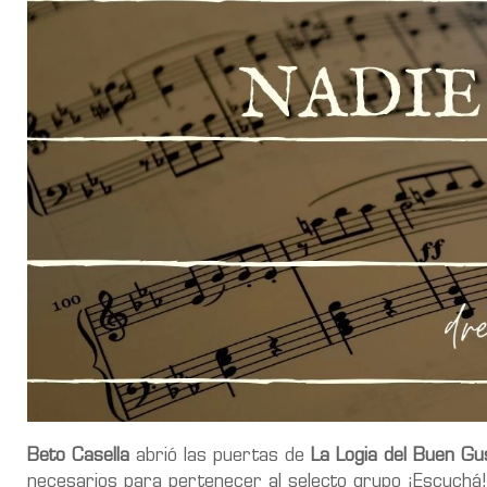
Beto Casella
abrió las puertas de
La Logia del Buen Gu
necesarios para pertenecer al selecto grupo ¡Escuchá!