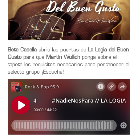
Beto Casella
abrió las puertas de
La Logia del Buen
Gusto
para que
Martín Wullich
ponga sobre el
tapete los requisitos necesarios para pertenecer al
selecto grupo ¡Escuchá!