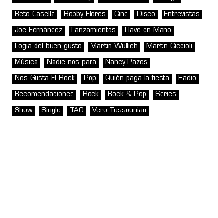
Beto Casella
Bobby Flores
Cine
Disco
Entrevistas
Joe Fernández
Lanzamientos
Llave en Mano
Logia del buen gusto
Martin Wullich
Martín Ciccioli
Música
Nadie nos para
Nancy Pazos
Nos Gusta El Rock
Pop
Quién paga la fiesta
Radio
Recomendaciones
Rock
Rock & Pop
Series
Show
Single
TAO
Vero Tossounian