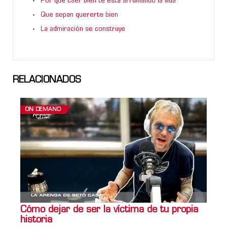
Por qué caer bien te está arruinando la vida
Que sepan quererte bien
La admiración se construye
RELACIONADOS
ON DEMAND
Cómo dejar de ser la víctima de tu propia
historia