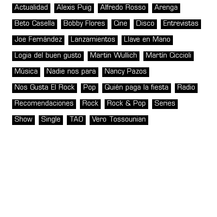
Actualidad
Alexis Puig
Alfredo Rosso
Arenga
Beto Casella
Bobby Flores
Cine
Disco
Entrevistas
Joe Fernández
Lanzamientos
Llave en Mano
Logia del buen gusto
Martin Wullich
Martín Ciccioli
Música
Nadie nos para
Nancy Pazos
Nos Gusta El Rock
Pop
Quién paga la fiesta
Radio
Recomendaciones
Rock
Rock & Pop
Series
Show
Single
TAO
Vero Tossounian