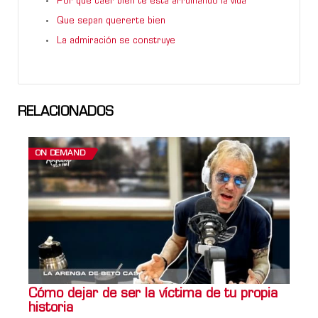
Por qué caer bien te está arruinando la vida
Que sepan quererte bien
La admiración se construye
RELACIONADOS
ON DEMAND
Cómo dejar de ser la víctima de tu propia
historia