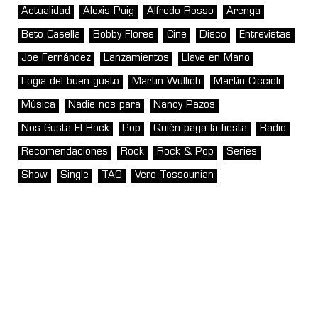
Actualidad
Alexis Puig
Alfredo Rosso
Arenga
Beto Casella
Bobby Flores
Cine
Disco
Entrevistas
Joe Fernández
Lanzamientos
Llave en Mano
Logia del buen gusto
Martin Wullich
Martín Ciccioli
Música
Nadie nos para
Nancy Pazos
Nos Gusta El Rock
Pop
Quién paga la fiesta
Radio
Recomendaciones
Rock
Rock & Pop
Series
Show
Single
TAO
Vero Tossounian