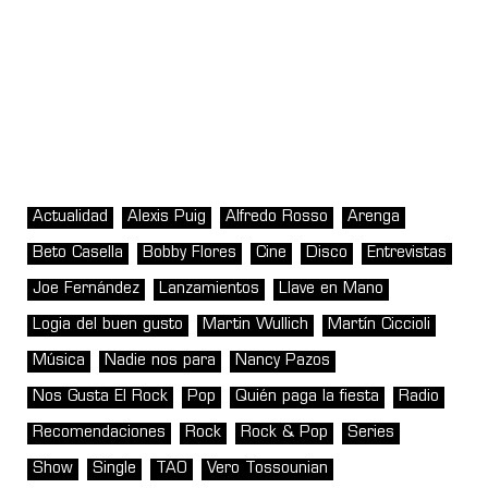
Actualidad
Alexis Puig
Alfredo Rosso
Arenga
Beto Casella
Bobby Flores
Cine
Disco
Entrevistas
Joe Fernández
Lanzamientos
Llave en Mano
Logia del buen gusto
Martin Wullich
Martín Ciccioli
Música
Nadie nos para
Nancy Pazos
Nos Gusta El Rock
Pop
Quién paga la fiesta
Radio
Recomendaciones
Rock
Rock & Pop
Series
Show
Single
TAO
Vero Tossounian