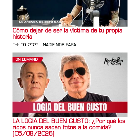
Cómo dejar de ser la víctima de tu propia
historia
Feb 09, 2022
NADIE NOS PARA
ON DEMAND
LA LOGIA DEL BUEN GUSTO: ¿Por qué los
ricos nunca sacan fotos a la comida?
(05/08/2026)