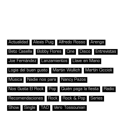
Actualidad
Alexis Puig
Alfredo Rosso
Arenga
Beto Casella
Bobby Flores
Cine
Disco
Entrevistas
Joe Fernández
Lanzamientos
Llave en Mano
Logia del buen gusto
Martin Wullich
Martín Ciccioli
Música
Nadie nos para
Nancy Pazos
Nos Gusta El Rock
Pop
Quién paga la fiesta
Radio
Recomendaciones
Rock
Rock & Pop
Series
Show
Single
TAO
Vero Tossounian