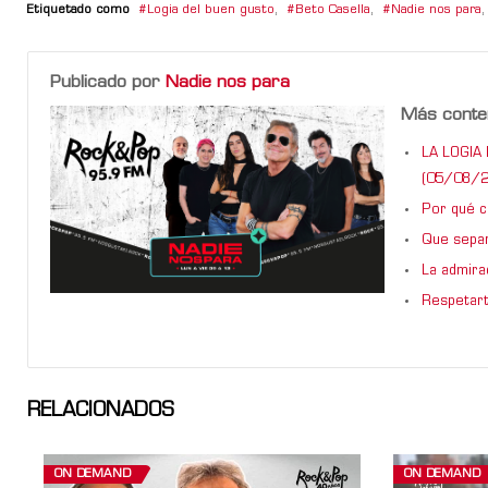
Etiquetado como
Logia del buen gusto
,
Beto Casella
,
Nadie nos para
,
Publicado por
Nadie nos para
Más conte
LA LOGIA 
(05/08/2
Por qué ca
Que sepan
La admira
Respetart
RELACIONADOS
ON DEMAND
ON DEMAND