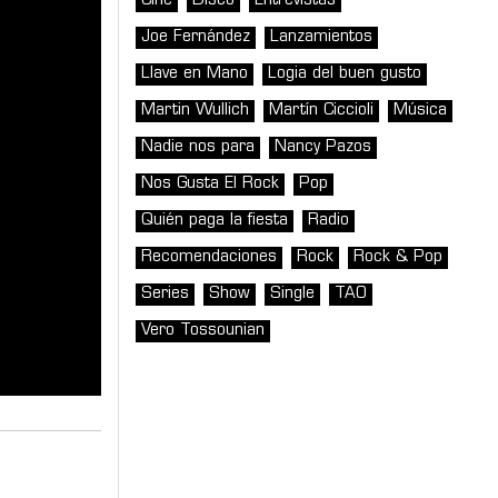
Cine
Disco
Entrevistas
Joe Fernández
Lanzamientos
Llave en Mano
Logia del buen gusto
Martin Wullich
Martín Ciccioli
Música
Nadie nos para
Nancy Pazos
Nos Gusta El Rock
Pop
Quién paga la fiesta
Radio
Recomendaciones
Rock
Rock & Pop
Series
Show
Single
TAO
Vero Tossounian