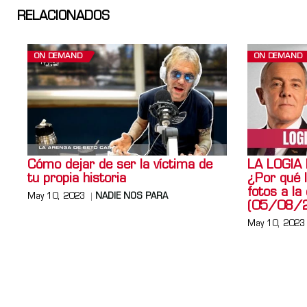
RELACIONADOS
ON DEMAND
ON DEMAND
Cómo dejar de ser la víctima de
LA LOGIA
tu propia historia
¿Por qué 
fotos a la
May 10, 2023
NADIE NOS PARA
(05/08/
May 10, 2023