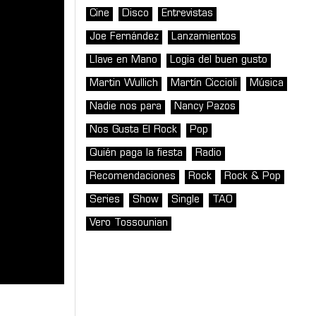
Cine
Disco
Entrevistas
Joe Fernández
Lanzamientos
Llave en Mano
Logia del buen gusto
Martin Wullich
Martín Ciccioli
Música
Nadie nos para
Nancy Pazos
Nos Gusta El Rock
Pop
Quién paga la fiesta
Radio
Recomendaciones
Rock
Rock & Pop
Series
Show
Single
TAO
Vero Tossounian