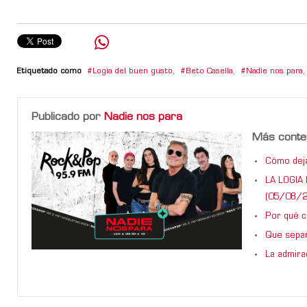
Etiquetado como
Logia del buen gusto
,
Beto Casella
,
Nadie nos para
,
Publicado por
Nadie nos para
Más conte
Cómo dejar
LA LOGIA 
(05/08/2
Por qué ca
Que sepan
La admira