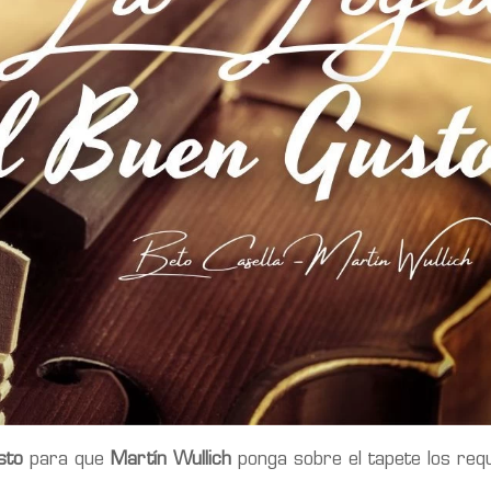
sto
para que
Martín Wullich
ponga sobre el tapete los requ