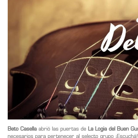
Beto Casella
abrió las puertas de
La Logia del Buen Gu
necesarios para pertenecer al selecto grupo ¡Escuchá!