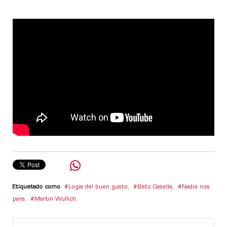
Etiquetado como
Logia del buen gusto
,
Beto Casella
,
Nadie nos
para
,
Martin Wullich
,