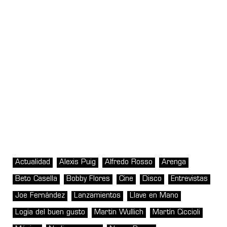
Actualidad
Alexis Puig
Alfredo Rosso
Arenga
Beto Casella
Bobby Flores
Cine
Disco
Entrevistas
Joe Fernández
Lanzamientos
Llave en Mano
Logia del buen gusto
Martin Wullich
Martín Ciccioli