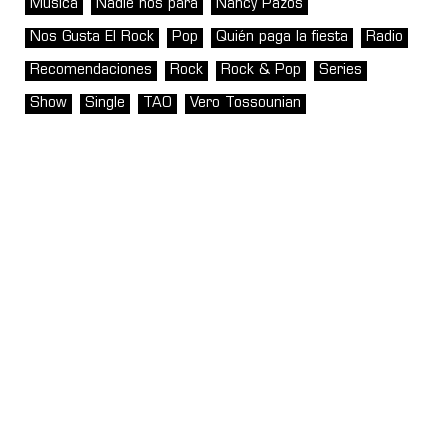
Música
Nadie nos para
Nancy Pazos
Nos Gusta El Rock
Pop
Quién paga la fiesta
Radio
Recomendaciones
Rock
Rock & Pop
Series
Show
Single
TAO
Vero Tossounian