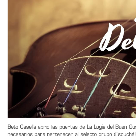
Beto Casella
abrió las puertas de
La Logia del Buen Gu
necesarios para pertenecer al selecto grupo ¡Escuchá!