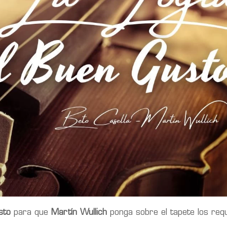
sto
para que
Martín Wullich
ponga sobre el tapete los requ