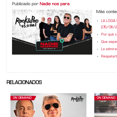
Publicado por
Nadie nos para
Más conte
LA LOGIA 
(05/08/2
Por qué ca
Que sepan
La admira
Respetart
RELACIONADOS
ON DEMAND
ON DEMAND