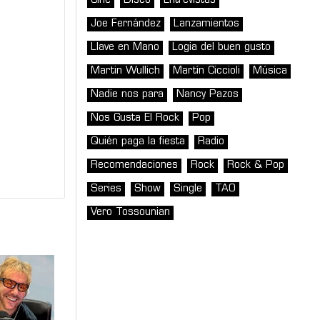
Cine
Disco
Entrevistas
Joe Fernández
Lanzamientos
Llave en Mano
Logia del buen gusto
Martin Wullich
Martín Ciccioli
Música
Nadie nos para
Nancy Pazos
Nos Gusta El Rock
Pop
Quién paga la fiesta
Radio
Recomendaciones
Rock
Rock & Pop
Series
Show
Single
TAO
Vero Tossounian