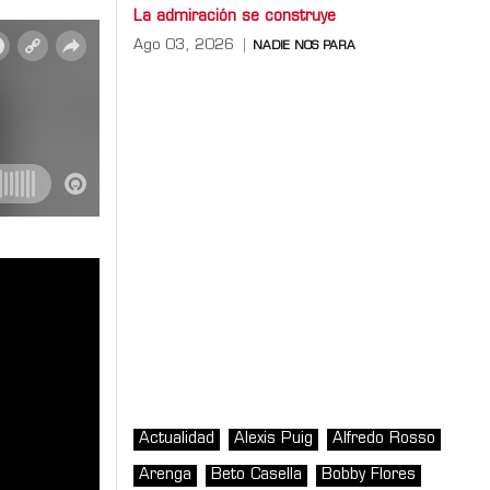
La admiración se construye
Ago 03, 2026
NADIE NOS PARA
Actualidad
Alexis Puig
Alfredo Rosso
Arenga
Beto Casella
Bobby Flores