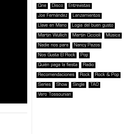
Cine
Disco
Entrevistas
Joe Fernández
Lanzamientos
Llave en Mano
Logia del buen gusto
Martin Wullich
Martín Ciccioli
Música
Nadie nos para
Nancy Pazos
Nos Gusta El Rock
Pop
Quién paga la fiesta
Radio
Recomendaciones
Rock
Rock & Pop
Series
Show
Single
TAO
Vero Tossounian