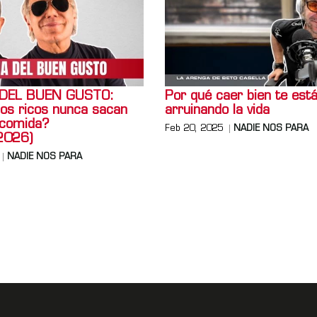
 DEL BUEN GUSTO:
Por qué caer bien te est
los ricos nunca sacan
arruinando la vida
 comida?
Feb 20, 2025
NADIE NOS PARA
2026)
NADIE NOS PARA