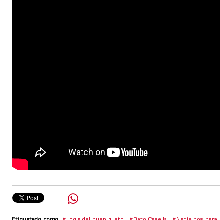
Etiquetado como
Logia del buen gusto
,
Beto Casella
,
Nadie nos para
,