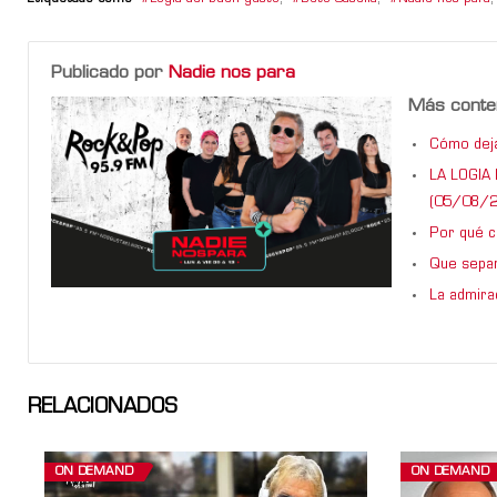
Publicado por
Nadie nos para
Más conte
Cómo dejar
LA LOGIA 
(05/08/2
Por qué ca
Que sepan
La admira
RELACIONADOS
ON DEMAND
ON DEMAND