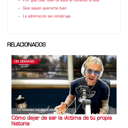
Por qué caer bien te está arruinando la vida
Que sepan quererte bien
La admiración se construye
RELACIONADOS
ON DEMAND
Cómo dejar de ser la víctima de tu propia
historia