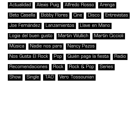
Actualidad
Alexis Puig
Alfredo Rosso
Arenga
Beto Casella
Bobby Flores
Cine
Disco
Entrevistas
Joe Fernández
Lanzamientos
Llave en Mano
Logia del buen gusto
Martin Wullich
Martín Ciccioli
Música
Nadie nos para
Nancy Pazos
Nos Gusta El Rock
Pop
Quién paga la fiesta
Radio
Recomendaciones
Rock
Rock & Pop
Series
Show
Single
TAO
Vero Tossounian