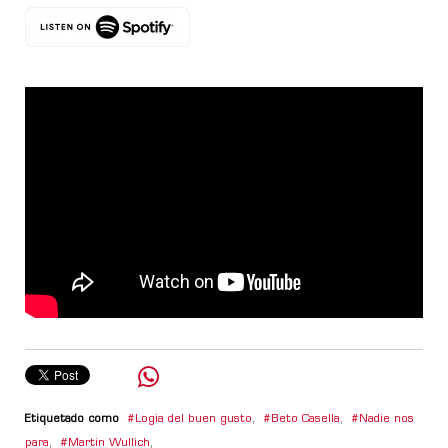
Etiquetado como
Logia del buen gusto
,
Beto Casella
,
Nadie nos
para
,
Martin Wullich
,