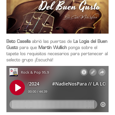
Beto Casella
abrió las puertas de
La Logia del Buen
Gusto
para que
Martín Wullich
ponga sobre el
tapete los requisitos necesarios para pertenecer al
selecto grupo ¡Escuchá!