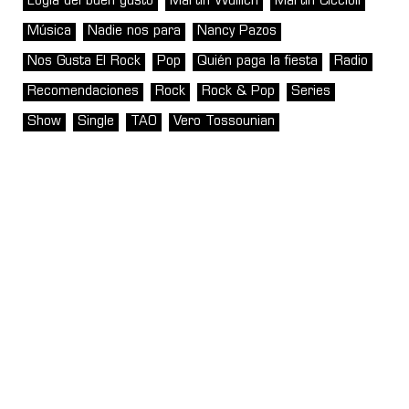
Logia del buen gusto
Martin Wullich
Martín Ciccioli
Música
Nadie nos para
Nancy Pazos
Nos Gusta El Rock
Pop
Quién paga la fiesta
Radio
Recomendaciones
Rock
Rock & Pop
Series
Show
Single
TAO
Vero Tossounian