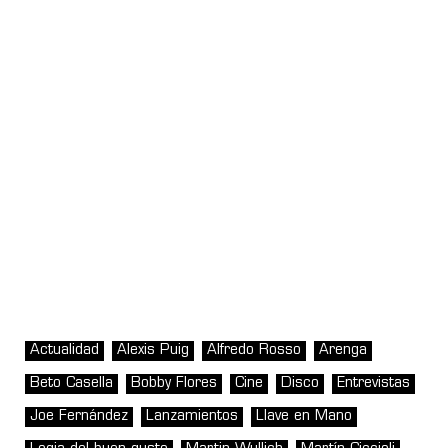
Actualidad
Alexis Puig
Alfredo Rosso
Arenga
Beto Casella
Bobby Flores
Cine
Disco
Entrevistas
Joe Fernández
Lanzamientos
Llave en Mano