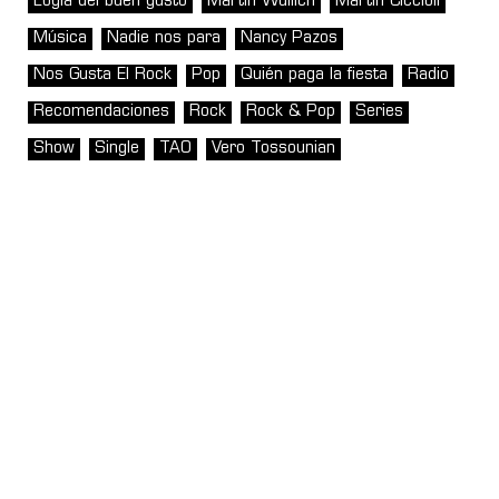
Logia del buen gusto
Martin Wullich
Martín Ciccioli
Música
Nadie nos para
Nancy Pazos
Nos Gusta El Rock
Pop
Quién paga la fiesta
Radio
Recomendaciones
Rock
Rock & Pop
Series
Show
Single
TAO
Vero Tossounian