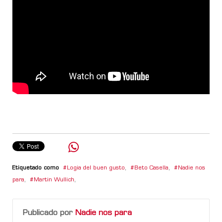
Etiquetado como
Logia del buen gusto
,
Beto Casella
,
Nadie nos
para
,
Martin Wullich
,
Publicado por
Nadie nos para