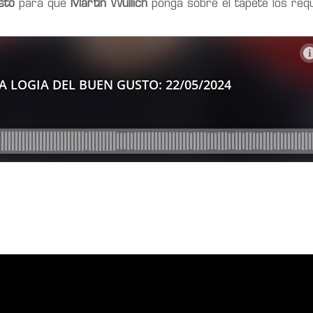
sto
para que
Martín Wullich
ponga sobre el tapete los requ