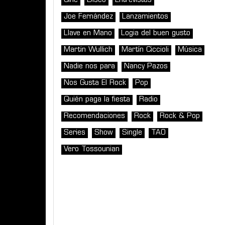
Cine
Disco
Entrevistas
Joe Fernández
Lanzamientos
Llave en Mano
Logia del buen gusto
Martin Wullich
Martín Ciccioli
Música
Nadie nos para
Nancy Pazos
Nos Gusta El Rock
Pop
Quién paga la fiesta
Radio
Recomendaciones
Rock
Rock & Pop
Series
Show
Single
TAO
Vero Tossounian