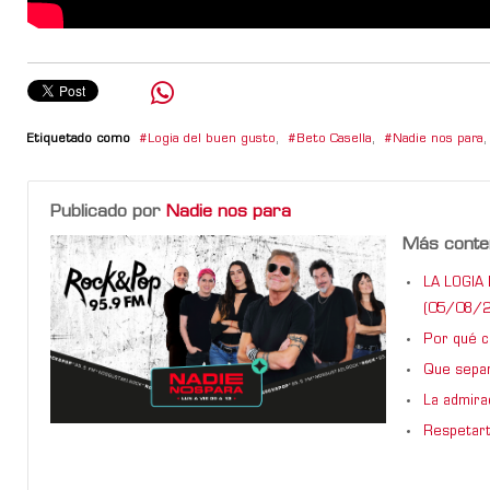
Etiquetado como
Logia del buen gusto
,
Beto Casella
,
Nadie nos para
,
Publicado por
Nadie nos para
Más conte
LA LOGIA 
(05/08/2
Por qué ca
Que sepan
La admira
Respetart